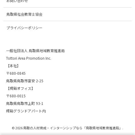
お問い合わせ
鳥取県社会教育士協会
プライバシーポリシー
一般社団法人 鳥取県地域教育推進局
Tottori Area Promotion Inc.
【本社】
〒680-0845
鳥取県鳥取市富安 2-25
【樗谿オフィス】
〒680-0015
鳥取県鳥取市上町 93-1
樗谿グランドアパート内
©
2026
鳥取の人材育成・インターンシップなら「鳥取県地域教育推進局」
.