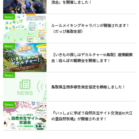
流会」を開催しました！
News
ルールメイキングキャラバンが開催されます！
（だっぴ鳥取支部）
News
【いきもの探しはデカルチャーin鳥取】連携観察
会：田んぼの観察会を開催します！
News
鳥取県生物多様性保全協定を締結しました！
News
『いっしょに学ぼう自然共生サイト交流会in大江
の里自然牧場』が開催されます！